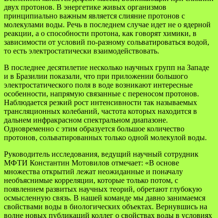
двух протонов. В энергетике живых организмов
принципиально важным является слияние протонов с
молекулами воды. Речь в последнем случае идет не о ядерной
реакции, а о способности протона, как говорят химики, в
зависимости от условий по-разному сольватироваться водой,
то есть электростатически взаимодействовать.
В последнее десятилетие несколько научных групп на Западе
и в Бразилии показали, что при приложении большого
электростатического поля в воде возникают интересные
особенности, напрямую связанные с переносом протонов.
Наблюдается резкий рост интенсивности так называемых
трансляционных колебаний, частота которых находится в
дальнем инфракрасном спектральном диапазоне.
Одновременно с этим образуется большое количество
протонов, сольватированных только одной молекулой воды.
Руководитель исследования, ведущий научный сотрудник
МФТИ Константин Мотовилов отмечает: «В основе
множества открытий лежат неожиданные и поначалу
необъяснимые корреляции, которые только потом, с
появлением развитых научных теорий, обретают глубокую
осмысленную связь. В нашей команде мы давно занимаемся
свойствами воды в биологических объектах. Вернувшись на
волне новых публикаций коллег о свойствах воды в условиях