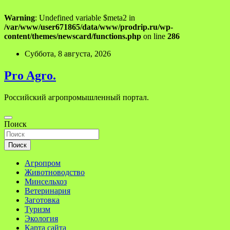
Warning
: Undefined variable $meta2 in
/var/www/user671865/data/www/prodrip.ru/wp-
content/themes/newscard/functions.php
on line
286
Перейти
Суббота, 8 августа, 2026
к
содержимому
Pro Agro.
Российский агропромышленный портал.
Поиск
Поиск
Агропром
Животноводство
Минсельхоз
Ветеринария
Заготовка
Туризм
Экология
Карта сайта