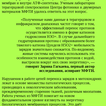
мембран и внутри АТФ-синтетазы. Ученым лаборатории
терагерцовой спектроскопии Центра фотоники и двумерных
материалов МФТИ удалось ответить на этот вопрос.
«Полученные нами данные в терагерцовом и
инфракрасном диапазонах частот говорят о том,
что эффективный перенос протонов
осуществляется именно в форме катионов
гидроксония Н3О+. В случае дальнейшего
гидратирования протона с образованием более
тяжелого катиона Цунделя H5O2+ мобильность
зарядов значительно снижается. По-видимому,
живые системы научились использовать эти
особенности взаимодействия протонов с водой,
выстроили вокруг них свою энергетику»,
—
говорит Зарина Гагкаева, первый автор
исследования, аспирант МФТИ.
Нарушения в работе цепей переноса зарядов в митохондриях
лежат в основе множества патологических процессов,
приводящих к онкологическим заболеваниям,
преждевременному старению тканей, различным миопатиям.
Работа ученых из МФТИ помогает на новом
фундаментальном уровне взглянуть на энергетику
биологических мембранных процессов. Это даёт