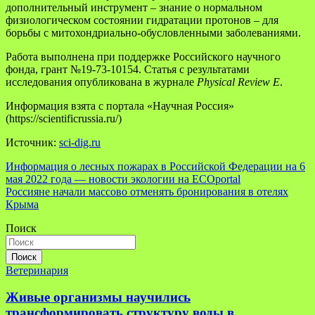
дополнительный инструмент – знание о нормальном
физиологическом состоянии гидратации протонов – для
борьбы с митохондриально-обусловленными заболеваниями.
Работа выполнена при поддержке Российского научного
фонда, грант №19-73-10154. Статья с результатами
исследования опубликована в журнале
Physical Review E
.
Информация взята с портала «Научная Россия»
(https://scientificrussia.ru/)
Источник:
sci-dig.ru
Навигация
Информация о лесных пожарах в Российской Федерации на 6
мая 2022 года — новости экологии на ECOportal
по
Россияне начали массово отменять бронирования в отелях
записям
Крыма
Поиск
Поиск
Ветеринария
Живые организмы научились
трансформировать структуру воды в