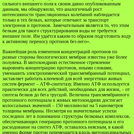
сильного внешнего поля к своим давно опубликованным
данным, мы обнаружили, что аналогичный рост
интенсивности трансляционных колебаний наблюдается
только в тех белках, которые отвечают за транспорт
электронов и протонов. Замечательным является то, что этим
белкам для такого структурирования воды не требуется
внешнее поле. Им удаётся каким-то образом подготовить воду
к активному переносу протонов без него».
Важнейшая роль изменения концентраций протонов по
разные стороны биологических мембран известна уже более
полувека. В митохондриях естественное стремление
выровнять концентрацию протонов, иными словами,
уменьшить электрохимический трансмембранный потенциал,
заставляет работать ключевой для всей энергетики живых
систем фермент – АТФ-синтетазу. Именно АТФ используется
практически для всех действий, необходимых для жизни, – от
синтеза белков до бега трусцой. Величина трансмембранного
протонного потенциала в живых митохондриях достигает
колоссальных значений – 150 милливольт на 5 нанометров
толщины мембраны. Несмотря на значительные успехи
последних лет в понимании структуры белковых комплексов,
обеспечивающих генерацию протонного потенциала и его
расходование на синтез АТФ, оставалось неясным, в какой
именно форме протон перемещается вдоль митохондриальных